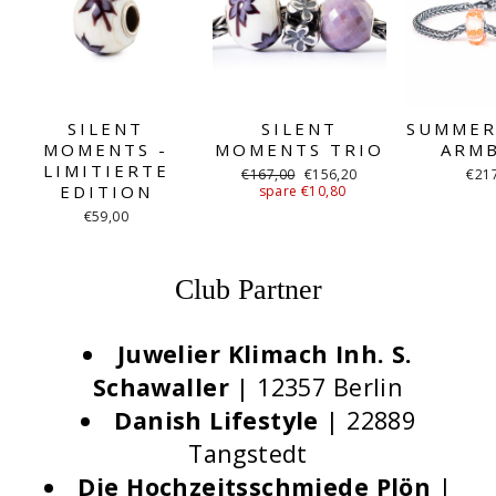
SILENT
SILENT
SUMMER
MOMENTS -
MOMENTS TRIO
ARM
LIMITIERTE
Normaler
Sonderpreis
€167,00
€156,20
€21
EDITION
Preis
spare €10,80
€59,00
Club Partner
Juwelier Klimach Inh. S.
Schawaller
| 12357 Berlin
Danish Lifestyle
| 22889
Tangstedt
Die Hochzeitsschmiede Plön
|