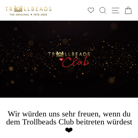
Direkt
SUCHE
SEIT
E
zum
Inhalt
Wir würden uns sehr freuen, wenn du
dem Trollbeads Club beitreten würdest
❤️