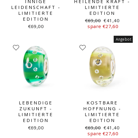
INNIGE
HEILENDE KRAFT -
LEIDENSCHAFT -
LIMITIERTE
LIMITIERTE
EDITION
EDITION
Normaler
Sonderpreis
€69,00
€41,40
Preis
€69,00
spare €27,60
Angebot
LEBENDIGE
KOSTBARE
ZUKUNFT -
HOFFNUNG -
LIMITIERTE
LIMITIERTE
EDITION
EDITION
Normaler
Sonderpreis
€69,00
€69,00
€41,40
Preis
spare €27,60