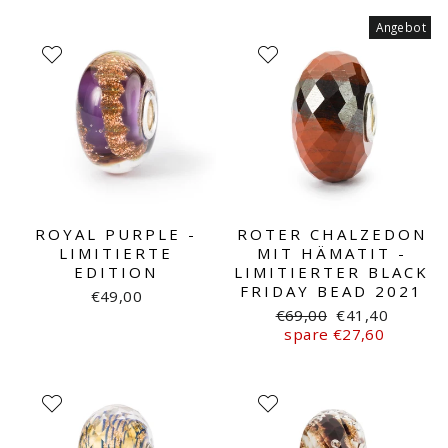
Angebot
ROYAL PURPLE -
ROTER CHALZEDON
LIMITIERTE
MIT HÄMATIT -
EDITION
LIMITIERTER BLACK
FRIDAY BEAD 2021
€49,00
Normaler
Sonderpreis
€69,00
€41,40
Preis
spare €27,60