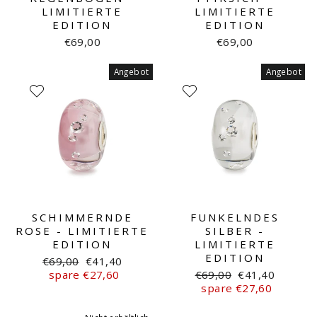
LIMITIERTE
LIMITIERTE
EDITION
EDITION
€69,00
€69,00
Angebot
Angebot
SCHIMMERNDE
FUNKELNDES
ROSE - LIMITIERTE
SILBER -
EDITION
LIMITIERTE
EDITION
Normaler
Sonderpreis
€69,00
€41,40
Preis
Normaler
Sonderpreis
spare €27,60
€69,00
€41,40
Preis
spare €27,60