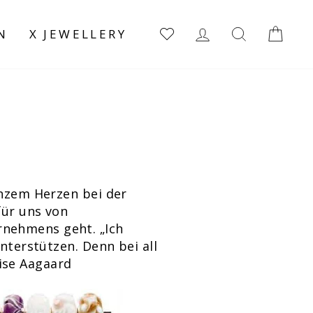
EINLOGGEN
SUCHE
EI
N
X JEWELLERY
anzem Herzen bei der
für uns von
rnehmens geht. „Ich
nterstützen. Denn bei all
ise Aagaard