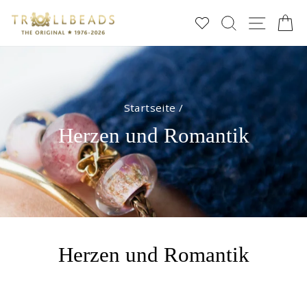
Direkt
SUCHE
SEIT
E
zum
Inhalt
Startseite
/
Herzen und Romantik
Herzen und Romantik