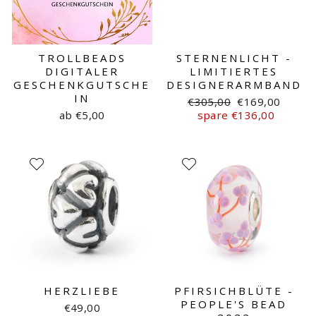
TROLLBEADS
STERNENLICHT -
DIGITALER
LIMITIERTES
GESCHENKGUTSCHE
DESIGNERARMBAND
IN
Normaler
Sonderpreis
€305,00
€169,00
Preis
ab €5,00
spare €136,00
HERZLIEBE
PFIRSICHBLÜTE -
PEOPLE'S BEAD
€49,00