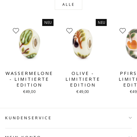
ALLE
NEU
NEU
WASSERMELONE
OLIVE -
PFIRS
- LIMITIERTE
LIMITIERTE
LIMIT
EDITION
EDITION
EDI
€49,00
€49,00
€49
KUNDENSERVICE