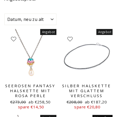
SORTIEREN
Angebot
Angebot
SEEROSEN FANTASY
SILBER HALSKETTE
HALSKETTE MIT
MIT GLATTEM
ROSA PERLE
VERSCHLUSS
Normaler
Sonderpreis
Normaler
Sonderpreis
€273,00
ab €258,50
€208,00
ab €187,20
Preis
Preis
spare €14,50
spare €20,80