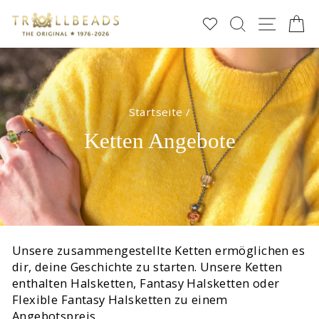
Direkt
SUCHE
SEIT
E
zum
Inhalt
Startseite
/
Ketten Angebote
Unsere zusammengestellte Ketten ermöglichen es
dir, deine Geschichte zu starten. Unsere Ketten
enthalten Halsketten, Fantasy Halsketten oder
Flexible Fantasy Halsketten zu einem
Angebotspreis.