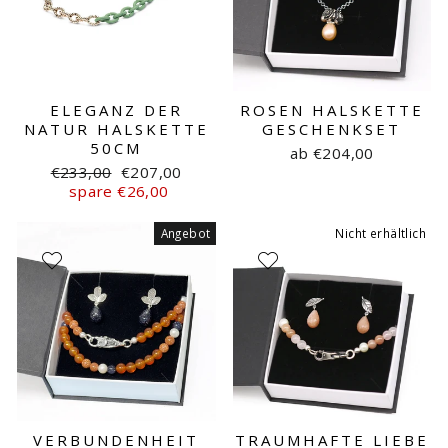
ELEGANZ DER
ROSEN HALSKETTE
NATUR HALSKETTE
GESCHENKSET
50CM
ab €204,00
Normaler
Sonderpreis
€233,00
€207,00
Preis
spare €26,00
Angebot
Nicht erhältlich
VERBUNDENHEIT
TRAUMHAFTE LIEBE