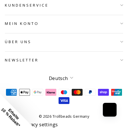
KUNDENSERVICE
MEIN KONTO
ÜBER UNS
NEWSLETTER
Sprache
Deutsch
10 % Rabatt*
Erhalte
© 2026 Trollbeads Germany
Manage privacy settings