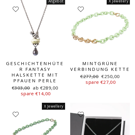
Angebot
X Jewellery
GESCHICHTENHÜTE
MINTGRÜNE
R FANTASY
VERBINDUNG KETTE
HALSKETTE MIT
Normaler
Sonderpreis
€277,00
€250,00
PFAUEN PERLE
Preis
spare €27,00
Normaler
Sonderpreis
€303,00
ab €289,00
Preis
spare €14,00
X Jewellery