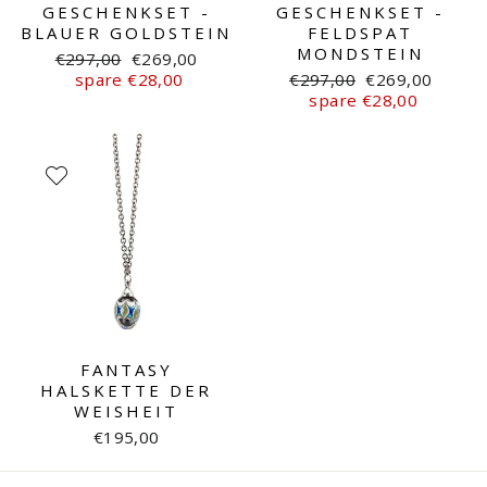
GESCHENKSET -
GESCHENKSET -
BLAUER GOLDSTEIN
FELDSPAT
MONDSTEIN
Normaler
Sonderpreis
€297,00
€269,00
Preis
Normaler
Sonderpreis
spare €28,00
€297,00
€269,00
Preis
spare €28,00
FANTASY
HALSKETTE DER
WEISHEIT
€195,00