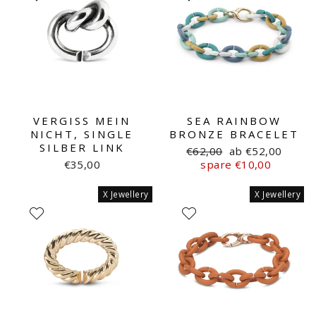
VERGISS MEIN
SEA RAINBOW
NICHT, SINGLE
BRONZE BRACELET
SILBER LINK
Normaler
Sonderpreis
€62,00
ab €52,00
Preis
€35,00
spare €10,00
X Jewellery
X Jewellery