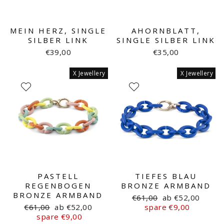
MEIN HERZ, SINGLE
AHORNBLATT,
SILBER LINK
SINGLE SILBER LINK
€39,00
€35,00
X Jewellery
X Jewellery
PASTELL
TIEFES BLAU
REGENBOGEN
BRONZE ARMBAND
BRONZE ARMBAND
Normaler
Sonderpreis
€61,00
ab €52,00
Normaler
Sonderpreis
Preis
€61,00
ab €52,00
spare €9,00
Preis
spare €9,00