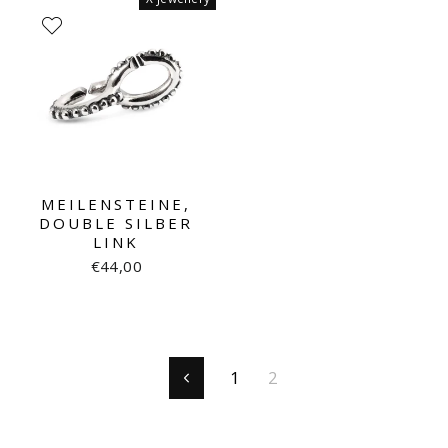
MEILENSTEINE,
DOUBLE SILBER
LINK
€44,00
1
2
Zurück