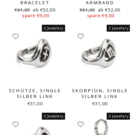
BRACELET
ARMBAND
Normaler
Sonderpreis
Normaler
Sonderpreis
€61,00
ab €52,00
€61,00
ab €52,00
Preis
Preis
spare €9,00
spare €9,00
X Jewellery
X Jewellery
SCHÜTZE, SINGLE
SKORPION, SINGLE
SILBER LINK
SILBER LINK
€31,00
€31,00
X Jewellery
X Jewellery