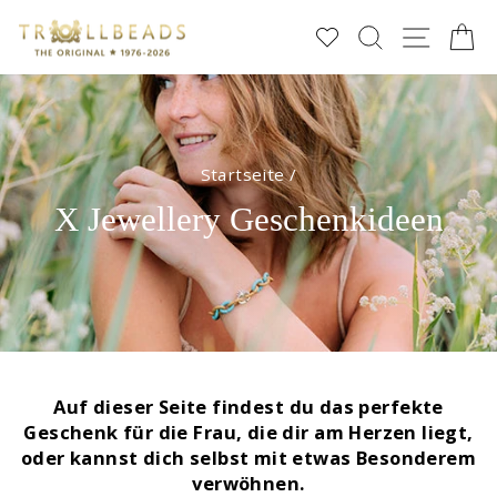
Direkt
SUCHE
SEIT
E
zum
Inhalt
Startseite
/
X Jewellery Geschenkideen
Auf dieser Seite findest du das perfekte
Geschenk für die Frau, die dir am Herzen liegt,
oder kannst dich selbst mit etwas Besonderem
verwöhnen.