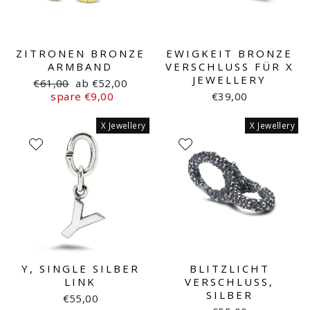
ZITRONEN BRONZE
EWIGKEIT BRONZE
ARMBAND
VERSCHLUSS FÜR X
JEWELLERY
Normaler
Sonderpreis
€61,00
ab €52,00
Preis
spare €9,00
€39,00
X Jewellery
X Jewellery
Y, SINGLE SILBER
BLITZLICHT
LINK
VERSCHLUSS,
SILBER
€55,00