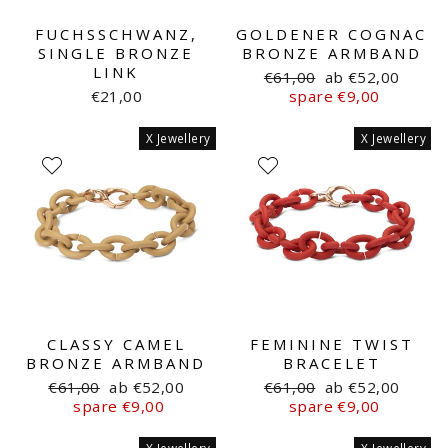
FUCHSSCHWANZ,
GOLDENER COGNAC
SINGLE BRONZE
BRONZE ARMBAND
LINK
Normaler
Sonderpreis
€61,00
ab €52,00
Preis
€21,00
spare €9,00
X Jewellery
X Jewellery
CLASSY CAMEL
FEMININE TWIST
BRONZE ARMBAND
BRACELET
Normaler
Sonderpreis
Normaler
Sonderpreis
€61,00
ab €52,00
€61,00
ab €52,00
Preis
Preis
spare €9,00
spare €9,00