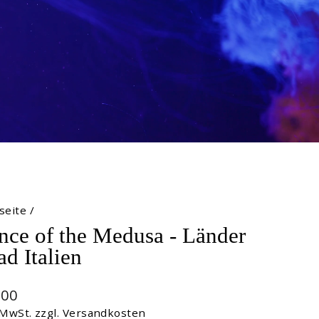
seite
/
nce of the Medusa - Länder
d Italien
maler
,00
s
 MwSt. zzgl.
Versandkosten