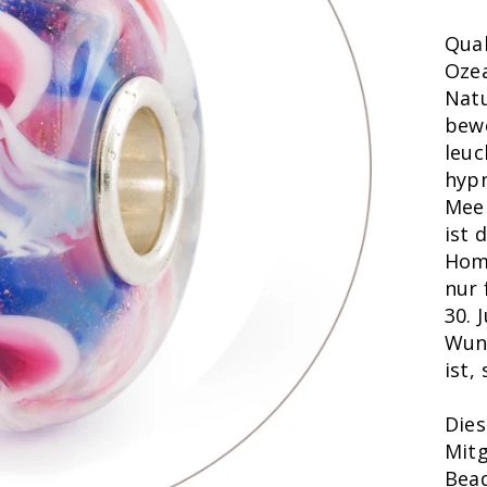
Qual
Ozea
Natu
bewe
leu
hypn
Meer
ist 
Hom
nur 
30. 
Wund
ist,
Dies
Mitg
Bead