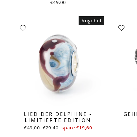
€49,00
Angebot
LIED DER DELPHINE -
GEH
LIMITIERTE EDITION
Normaler
Sonderpreis
€49,00
€29,40
spare €19,60
Preis