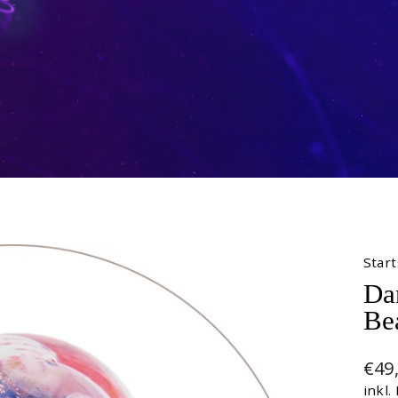
Start
Da
Bea
Nor
€49
Prei
inkl.