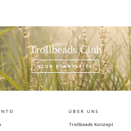
Trollbeads Club
CLUB STARTSEITE
ONTO
ÜBER UNS
o
Trollbeads Konzept