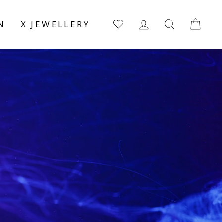
EINLOGGEN
SUCHE
EI
N
X JEWELLERY