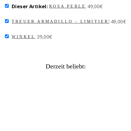
SELECT
Price
Dieser Artikel:
49,00€
ROSA PERLE
ROSA
PERLE
SELECT
Price
49,00€
FOR
TREUER ARMADILLO - LIMITIERTE EDI
TREUER
BUNDLE
ARMADILLO
SELECT
Price
39,00€
-
WINKEL
WINKEL
LIMITIERTE
FOR
EDITION
BUNDLE
FOR
BUNDLE
Derzeit beliebt:
ROSA PERLE