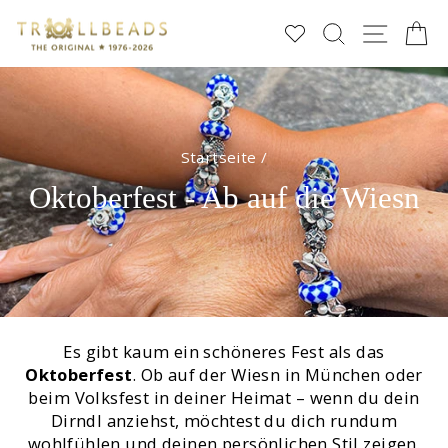
Direkt
SUCHE
SEIT
E
zum
Inhalt
Startseite
/
Oktoberfest - Ab auf die Wiesn
Es gibt kaum ein schöneres Fest als das
Oktoberfest
. Ob auf der Wiesn in München oder
beim Volksfest in deiner Heimat – wenn du dein
Dirndl anziehst, möchtest du dich rundum
wohlfühlen und deinen persönlichen Stil zeigen.