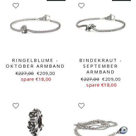
RINGELBLUME -
BINDEKRAUT -
OKTOBER ARMBAND
SEPTEMBER
ARMBAND
Normaler
Sonderpreis
€227,00
€209,00
Preis
Normaler
Sonderpreis
spare €18,00
€227,00
€209,00
Preis
spare €18,00