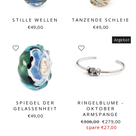
STILLE WELLEN
TANZENDE SCHLEIE
€49,00
€49,00
Angebot
SPIEGEL DER
RINGELBLUME -
GELASSENHEIT
OKTOBER
ARMSPANGE
€49,00
Normaler
Sonderpreis
€306,00
€279,00
Preis
spare €27,00