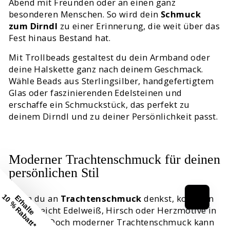
Abend mit Freunden oder an einen ganz
besonderen Menschen. So wird dein
Schmuck
zum Dirndl
zu einer Erinnerung, die weit über das
Fest hinaus Bestand hat.
Mit Trollbeads gestaltest du dein Armband oder
deine Halskette ganz nach deinem Geschmack.
Wähle Beads aus Sterlingsilber, handgefertigtem
Glas oder faszinierenden Edelsteinen und
erschaffe ein Schmuckstück, das perfekt zu
deinem Dirndl und zu deiner Persönlichkeit passt.
Moderner Trachtenschmuck für deinen
persönlichen Stil
Wenn du an
Trachtenschmuck
denkst, kommen
10 % Rabatt*
Erhalte
dir vielleicht Edelweiß, Hirsch oder Herzmotive in
den Sinn. Doch moderner Trachtenschmuck kann