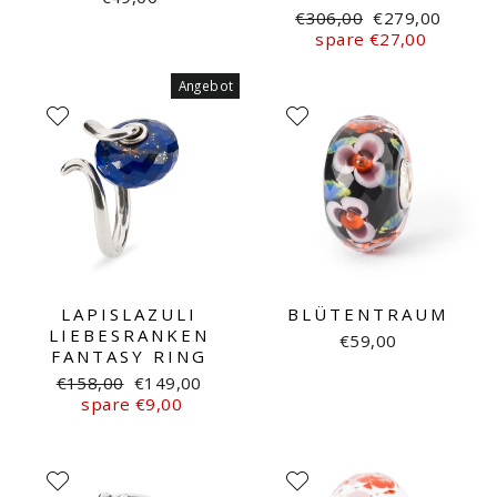
Normaler
Sonderpreis
€306,00
€279,00
Preis
spare €27,00
Angebot
LAPISLAZULI
BLÜTENTRAUM
LIEBESRANKEN
€59,00
FANTASY RING
Normaler
Sonderpreis
€158,00
€149,00
Preis
spare €9,00