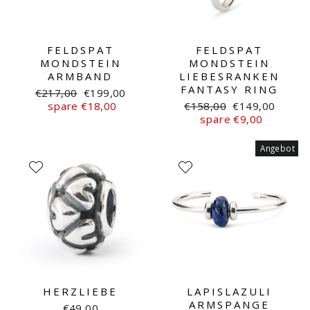
FELDSPAT
FELDSPAT
MONDSTEIN
MONDSTEIN
ARMBAND
LIEBESRANKEN
FANTASY RING
Normaler
Sonderpreis
€217,00
€199,00
Preis
Normaler
Sonderpreis
spare €18,00
€158,00
€149,00
Preis
spare €9,00
Angebot
HERZLIEBE
LAPISLAZULI
ARMSPANGE
€49,00