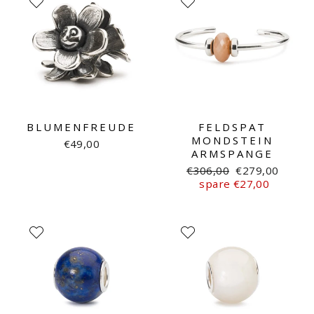
BLUMENFREUDE
FELDSPAT
MONDSTEIN
€49,00
ARMSPANGE
Normaler
Sonderpreis
€306,00
€279,00
Preis
spare €27,00