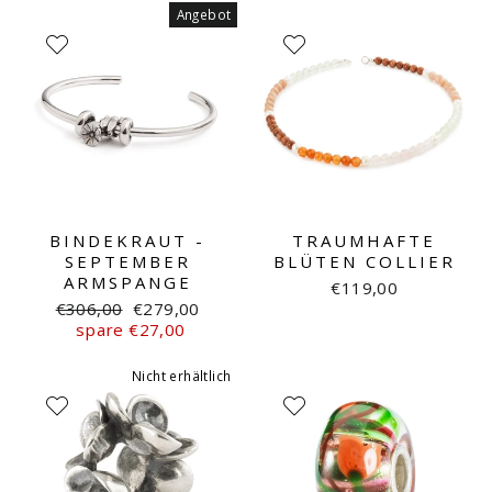
Angebot
BINDEKRAUT -
TRAUMHAFTE
SEPTEMBER
BLÜTEN COLLIER
ARMSPANGE
€119,00
Normaler
Sonderpreis
€306,00
€279,00
Preis
spare €27,00
Nicht erhältlich