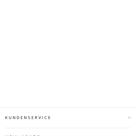
BUNDLE
SCHWARZE
LEDER
HALSKETTE
€39,00
KUNDENSERVICE