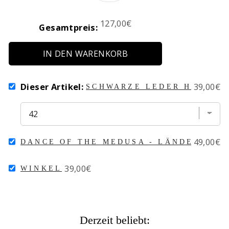
Price
127,00€
Gesamtpreis:
IN DEN WARENKORB
SELECT
Price
Dieser Artikel:
39,00€
SCHWARZE LEDER HALSKE
SCHWARZE
LEDER
HALSKETTE
FOR
BUNDLE
SELECT
Price
49,00€
DANCE OF THE MEDUSA - LÄNDER BEA
DANCE
OF
SELECT
Price
39,00€
THE
WINKEL
WINKEL
MEDUSA
FOR
-
BUNDLE
LÄNDER
BEAD
ITALIEN
Derzeit beliebt:
FOR