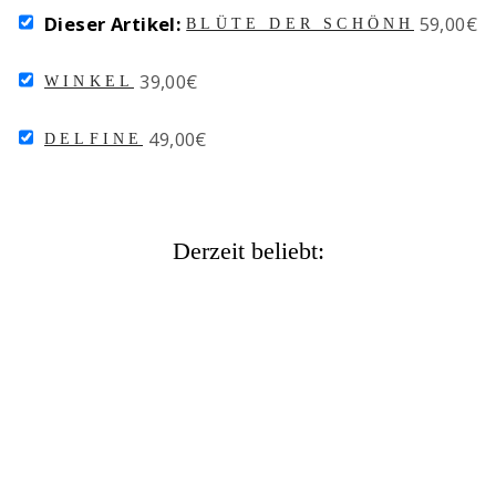
SELECT
Price
Dieser Artikel:
59,00€
BLÜTE DER SCHÖNHEIT
BLÜTE
DER
SELECT
Price
39,00€
SCHÖNHEIT
WINKEL
WINKEL
FOR
FOR
BUNDLE
SELECT
Price
49,00€
BUNDLE
DELFINE
DELFINE
FOR
BUNDLE
Derzeit beliebt:
BLÜTE DER