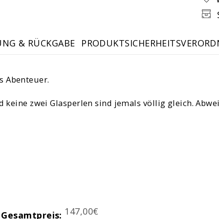
UNG & RÜCKGABE
PRODUKTSICHERHEITSVERORD
s Abenteuer.
nd keine zwei Glasperlen sind jemals völlig gleich. Ab
Price
147,00€
Gesamtpreis: