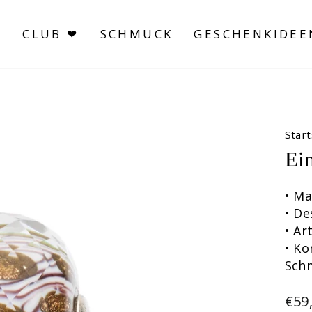
S
CLUB ❤
SCHMUCK
GESCHENKIDEE
Start
Ei
• Ma
• De
• A
• Ko
Sch
Nor
€59