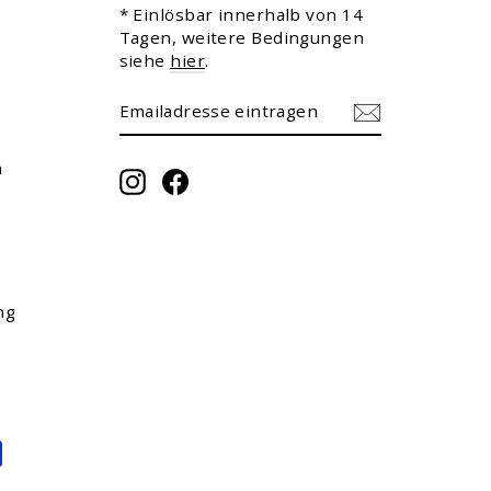
* Einlösbar innerhalb von 14
Tagen, weitere Bedingungen
siehe
hier
.
EMAILADRESSE
ABONNIEREN
EINTRAGEN
m
Instagram
Facebook
ng