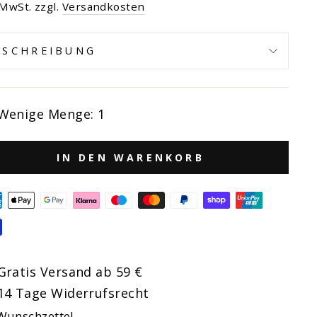
s
 MwSt. zzgl.
Versandkosten
ESCHREIBUNG
Wenige Menge: 1
IN DEN WARENKORB
Gratis Versand ab 59 €
14 Tage Widerrufsrecht
Wunschzettel