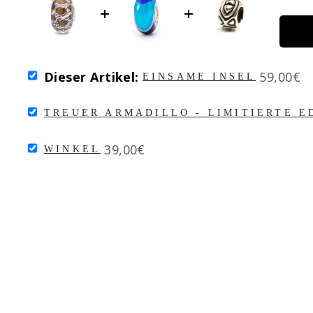
SELECT
Price
Dieser Artikel:
59,00€
EINSAME INSEL
EINSAME
INSEL
SELECT
FOR
TREUER ARMADILLO - LIMITIERTE E
TREUER
BUNDLE
ARMADILLO
SELECT
Price
-
39,00€
WINKEL
WINKEL
LIMITIERTE
FOR
EDITION
BUNDLE
FOR
BUNDLE