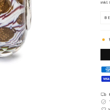
Prei
inkl.
B