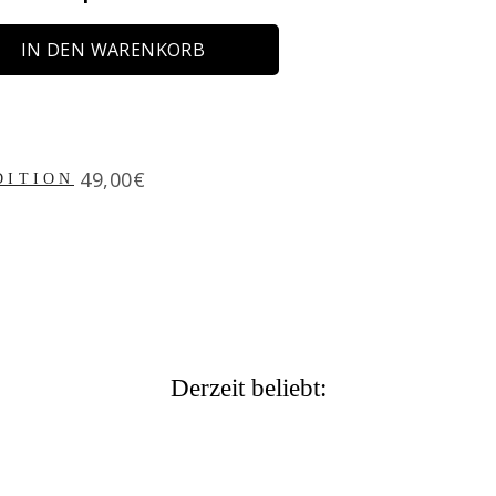
IN DEN WARENKORB
Price
49,00€
DITION
Derzeit beliebt: