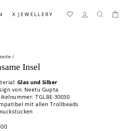
EINLOGGEN
SUCHE
EI
N
X JEWELLERY
seite
/
nsame Insel
terial:
Glas und Silber
sign von: Neetu Gupta
rtikelnummer: TGLBE-30030
mpatibel mit allen Trollbeads
muckstücken
maler
,00