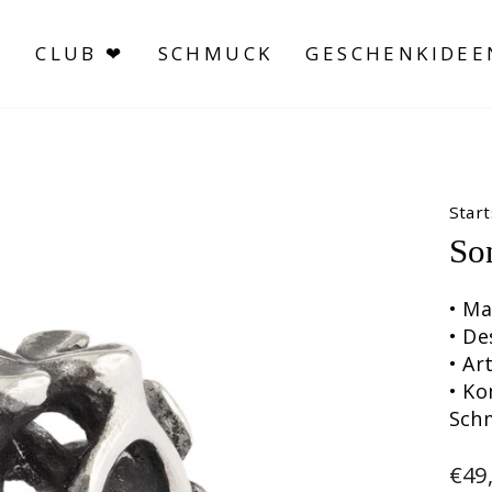
S
CLUB ❤
SCHMUCK
GESCHENKIDEE
Start
So
• Ma
• De
• A
• Ko
Sch
Nor
€49