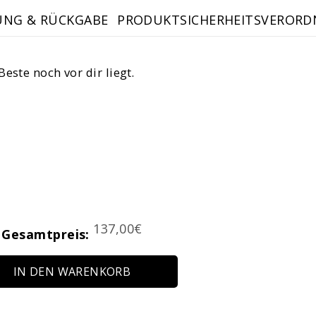
UNG & RÜCKGABE
PRODUKTSICHERHEITSVERORD
este noch vor dir liegt.
Price
137,00€
Gesamtpreis:
IN DEN WARENKORB