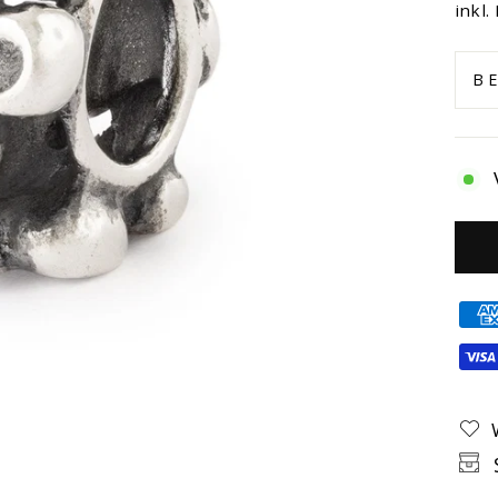
Prei
inkl.
B