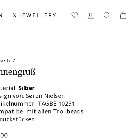
EINLOGGEN
SUCHE
EI
N
X JEWELLERY
seite
/
nnengruß
terial:
Silber
sign von: Søren Nielsen
rtikelnummer: TAGBE-10251
mpatibel mit allen Trollbeads
muckstücken
maler
,00