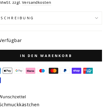
s
 MwSt. zzgl.
Versandkosten
ESCHREIBUNG
Verfügbar
IN DEN WARENKORB
Wunschzettel
Schmuckkästchen