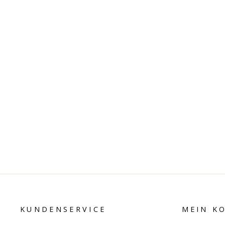
SONNENGRUSS
€49,00
KUNDENSERVICE
MEIN K