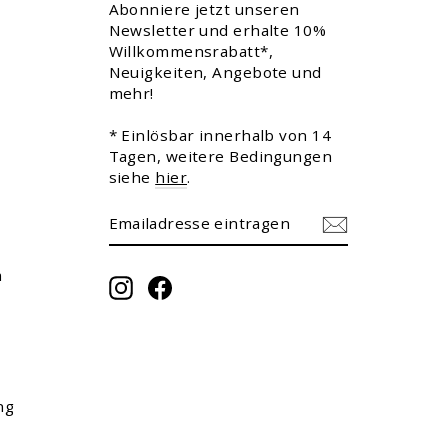
Abonniere jetzt unseren
Newsletter und erhalte 10%
Willkommensrabatt*,
Neuigkeiten, Angebote und
mehr!
* Einlösbar innerhalb von 14
Tagen, weitere Bedingungen
siehe
hier
.
EMAILADRESSE
ABONNIEREN
EINTRAGEN
m
Instagram
Facebook
ng