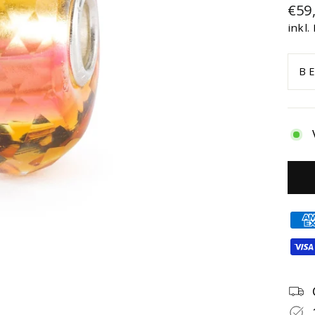
Nor
€59
Prei
inkl.
B