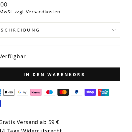
maler
,00
s
 MwSt. zzgl.
Versandkosten
ESCHREIBUNG
Verfügbar
IN DEN WARENKORB
Gratis Versand ab 59 €
14 Tage Widerrufsrecht