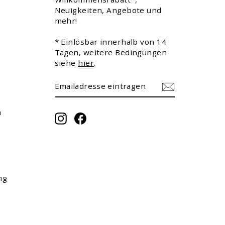
Neuigkeiten, Angebote und
mehr!
* Einlösbar innerhalb von 14
Tagen, weitere Bedingungen
siehe
hier
.
EMAILADRESSE
ABONNIEREN
EINTRAGEN
m
Instagram
Facebook
ng