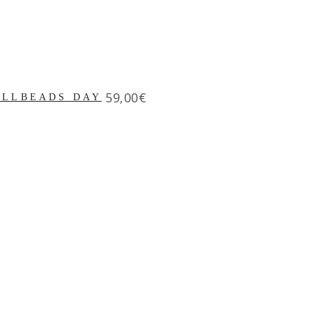
Price
59,00€
OLLBEADS DAY