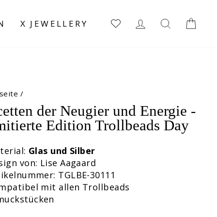
EINLOGGEN
SUCHE
EI
N
X JEWELLERY
seite
/
etten der Neugier und Energie -
itierte Edition Trollbeads Day
terial:
Glas und Silber
sign von: Lise Aagaard
rtikelnummer: TGLBE-30111
mpatibel mit allen Trollbeads
muckstücken