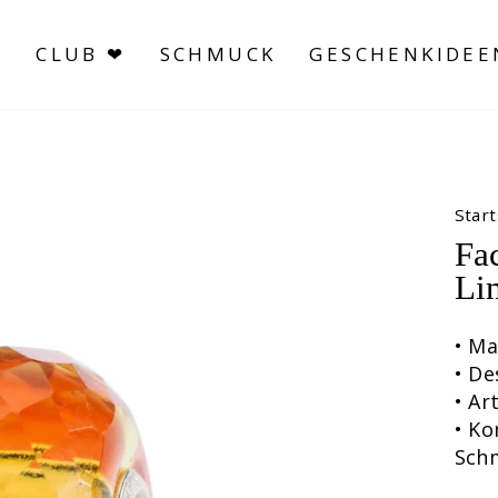
S
CLUB ❤
SCHMUCK
GESCHENKIDEE
Start
Fac
Lim
• Ma
• De
• A
• Ko
Sch