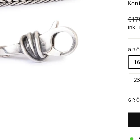
Kont
Nor
€17
Prei
inkl.
GR
1
2
GRÖ