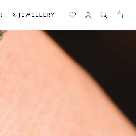
EINLOGGEN
SUCHE
EI
N
X JEWELLERY