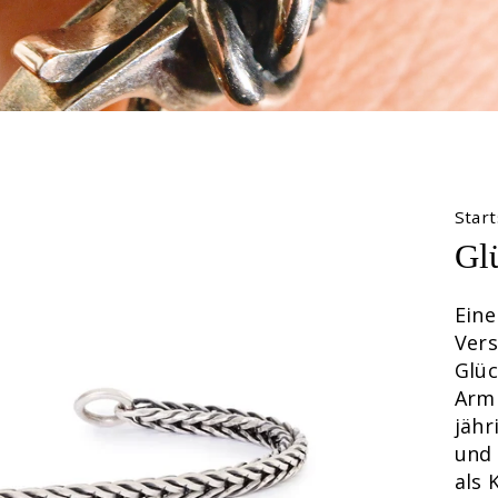
Start
Gl
Ein
Vers
Glüc
Armb
jähr
und 
als 