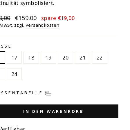
inuität symbolisiert.
maler
Sonderpreis
8,00
€159,00
spare €19,00
s
 MwSt. zzgl.
Versandkosten
ÖSSE
6
17
18
19
20
21
22
3
24
SSENTABELLE
IN DEN WARENKORB
Verfügbar