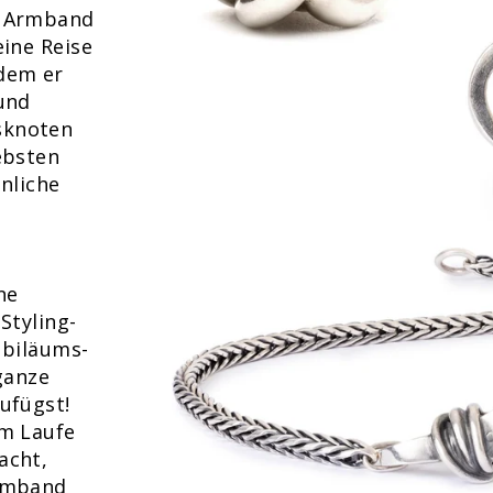
e Armband
eine Reise
dem er
und
sknoten
ebsten
nliche
ne
Styling-
ubiläums-
ganze
ufügst!
im Laufe
acht,
Armband