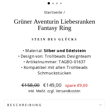
Startseite
/
Grüner Aventurin Liebesranken
Fantasy Ring
STEIN DES GLÜCKS
• Material:
Silber und Edelstein
• Design von: Trollbeads Designteam
• Artikelnummer: TAGBO-01637
• Kompatibel mit allen Trollbeads
Schmuckstücken
Normaler
Sonderpreis
€158,00
€149,00
spare €9,00
Preis
inkl. MwSt. zzgl.
Versandkosten
BESCHREIBUNG