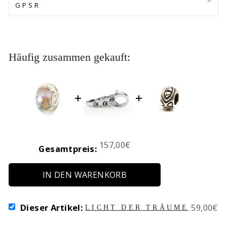
GPSR
Häufig zusammen gekauft:
Price
157,00€
Gesamtpreis:
IN DEN WARENKORB
SELECT
Price
Dieser Artikel:
59,00€
LICHT DER TRÄUME
LICHT
DER