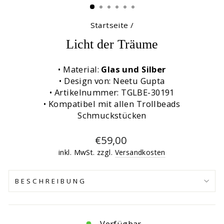
Startseite
/
Licht der Träume
• Material:
Glas und Silber
• Design von: Neetu Gupta
• Artikelnummer: TGLBE-30191
• Kompatibel mit allen Trollbeads
Schmuckstücken
Normaler
€59,00
Preis
inkl. MwSt. zzgl.
Versandkosten
BESCHREIBUNG
Verfügbar