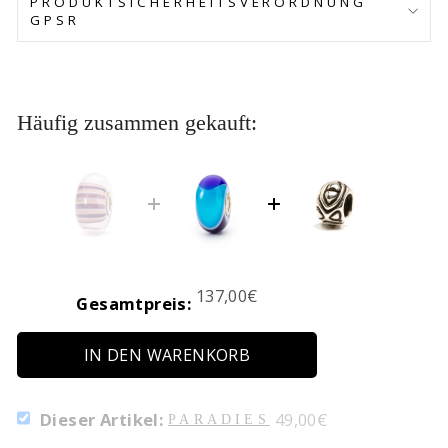
PRODUKTSICHERHEITSVERORDNUNG
GPSR
Häufig zusammen gekauft:
Price
137,00€
Gesamtpreis:
IN DEN WARENKORB
SELECT
Price
Dieser Artikel:
49,00€
PARADIES
PARADIES