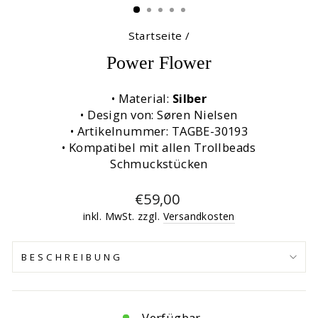
Startseite
/
Power Flower
• Material:
Silber
• Design von: Søren Nielsen
• Artikelnummer: TAGBE-30193
• Kompatibel mit allen Trollbeads
Schmuckstücken
Normaler
€59,00
Preis
inkl. MwSt. zzgl.
Versandkosten
BESCHREIBUNG
Verfügbar