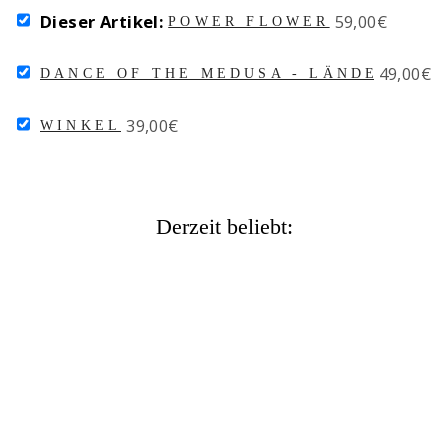
SELECT
Price
Dieser Artikel:
59,00€
POWER FLOWER
POWER
FLOWER
SELECT
Price
49,00€
FOR
DANCE OF THE MEDUSA - LÄNDER BEA
DANCE
BUNDLE
OF
SELECT
Price
39,00€
THE
WINKEL
WINKEL
MEDUSA
FOR
-
BUNDLE
LÄNDER
BEAD
ITALIEN
Derzeit beliebt:
FOR
BUNDLE
POWER FLOWER