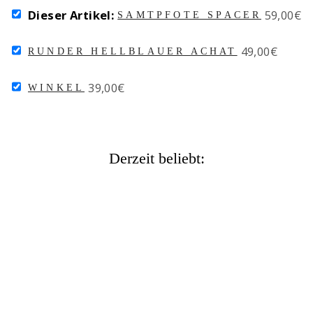
SELECT
Price
Dieser Artikel:
59,00€
SAMTPFOTE SPACER
SAMTPFOTE
SPACER
SELECT
Price
49,00€
FOR
RUNDER HELLBLAUER ACHAT
RUNDER
BUNDLE
HELLBLAUER
SELECT
Price
39,00€
ACHAT
WINKEL
WINKEL
FOR
FOR
BUNDLE
BUNDLE
Derzeit beliebt:
SAMTPFOTE