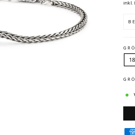
Prei
inkl.
B
GR
1
GRÖ