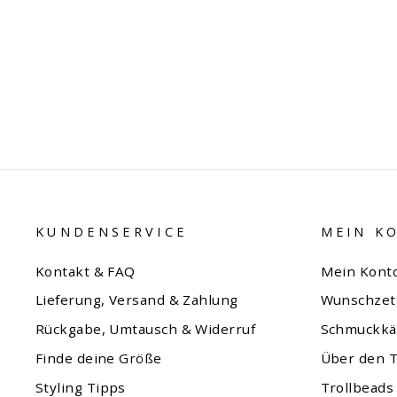
ROSE JUNI-ARMBAND
Normaler
Sonderpreis
€227,00
€209,00
spare €18,00
Preis
KUNDENSERVICE
MEIN K
Kontakt & FAQ
Mein Kont
Lieferung, Versand & Zahlung
Wunschzet
Rückgabe, Umtausch & Widerruf
Schmuckkä
Finde deine Größe
Über den T
Styling Tipps
Trollbeads