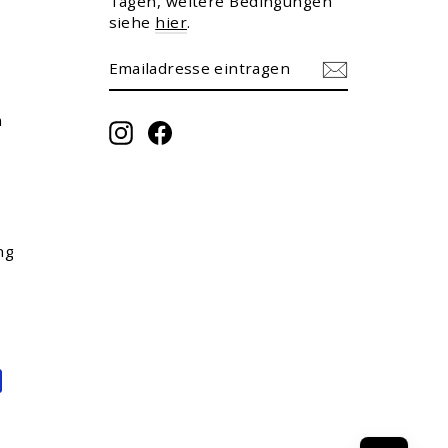
Tagen, weitere Bedingungen
siehe
hier
.
EMAILADRESSE
ABONNIEREN
EINTRAGEN
m
Instagram
Facebook
ng