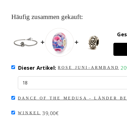
Häufig zusammen gekauft:
Ges
SELECT
Sa
Dieser Artikel:
20
ROSE JUNI-ARMBAND
ROSE
pr
JUNI-
ARMBAND
FOR
BUNDLE
SELECT
DANCE OF THE MEDUSA - LÄNDER BE
DANCE
OF
SELECT
Price
THE
39,00€
WINKEL
WINKEL
MEDUSA
FOR
-