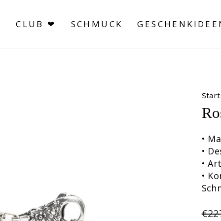
S
CLUB ❤
SCHMUCK
GESCHENKIDEE
Start
Ro
• Ma
• De
• A
• Ko
Sch
Nor
€22