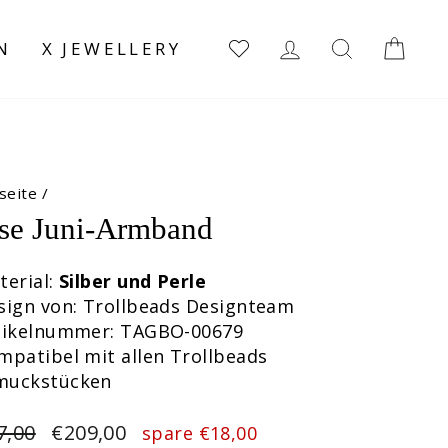
EINLOGGEN
SUCHE
EI
N
X JEWELLERY
seite
/
se Juni-Armband
terial:
Silber und Perle
sign von: Trollbeads Designteam
rtikelnummer: TAGBO-00679
mpatibel mit allen Trollbeads
muckstücken
maler
Sonderpreis
7,00
€209,00
spare €18,00