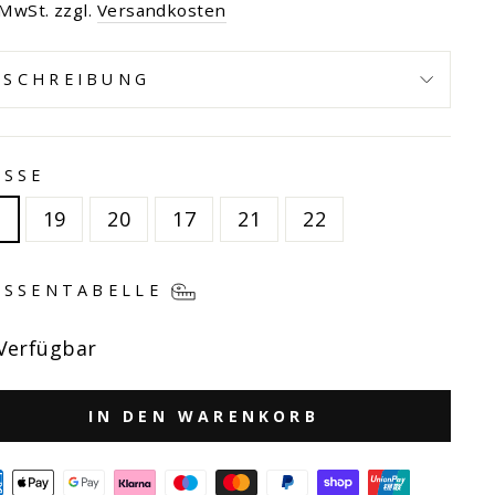
s
 MwSt. zzgl.
Versandkosten
ESCHREIBUNG
ÖSSE
8
19
20
17
21
22
SSENTABELLE
Verfügbar
IN DEN WARENKORB