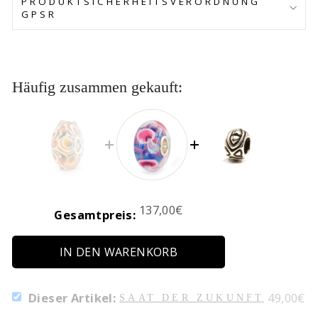
PRODUKTSICHERHEITSVERORDNUNG
GPSR
Häufig zusammen gekauft:
Price
137,00€
Gesamtpreis:
IN DEN WARENKORB
SELECT
Price
Dieser Artikel:
49,00€
SAAT DER ZUKUNFT
SAAT