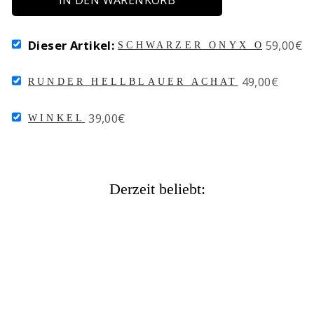
IN DEN WARENKORB
SELECT
Price
Dieser Artikel:
59,00€
SCHWARZER ONYX OHRHAK
SCHWARZER
ONYX
SELECT
Price
49,00€
OHRHAKEN
RUNDER HELLBLAUER ACHAT
RUNDER
EINHÄNGER
HELLBLAUER
FOR
SELECT
Price
39,00€
ACHAT
BUNDLE
WINKEL
WINKEL
FOR
FOR
BUNDLE
BUNDLE
Derzeit beliebt: