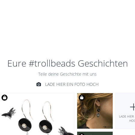
SCHWARZER
ONYX
OHRHAKEN
EINHÄNGER
€59,00