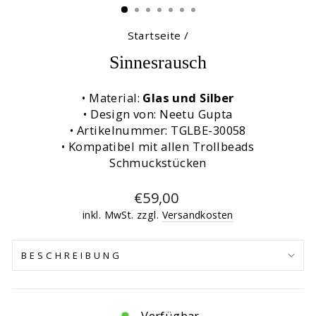
Startseite
/
Sinnesrausch
• Material:
Glas und Silber
• Design von: Neetu Gupta
• Artikelnummer: TGLBE-30058
• Kompatibel mit allen Trollbeads
Schmuckstücken
Normaler
€59,00
Preis
inkl. MwSt. zzgl.
Versandkosten
BESCHREIBUNG
Verfügbar