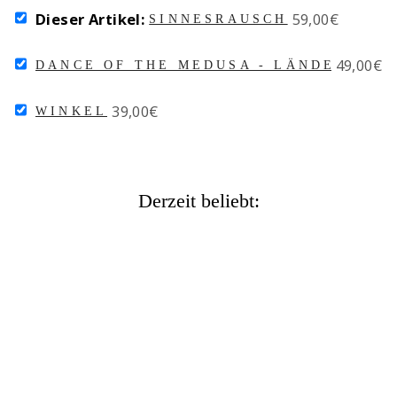
SELECT
Price
Dieser Artikel:
59,00€
SINNESRAUSCH
SINNESRAUSCH
FOR
SELECT
Price
49,00€
BUNDLE
DANCE OF THE MEDUSA - LÄNDER BEA
DANCE
OF
SELECT
Price
39,00€
THE
WINKEL
WINKEL
MEDUSA
FOR
-
BUNDLE
LÄNDER
BEAD
ITALIEN
Derzeit beliebt:
FOR
BUNDLE
SINNESRAUSCH