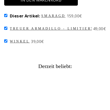
IN DEN WARENKORB
SELECT
Price
Dieser Artikel:
159,00€
SMARAGD
SMARAGD
FOR
SELECT
Price
49,00€
BUNDLE
TREUER ARMADILLO - LIMITIERTE EDI
TREUER
ARMADILLO
SELECT
Price
39,00€
-
WINKEL
WINKEL
LIMITIERTE
FOR
EDITION
BUNDLE
FOR
BUNDLE
Derzeit beliebt: