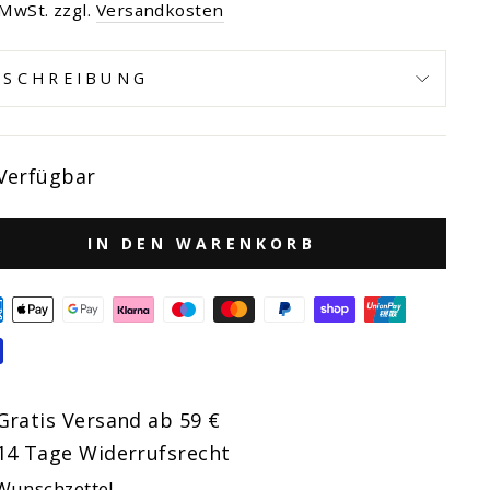
s
 MwSt. zzgl.
Versandkosten
ESCHREIBUNG
Verfügbar
IN DEN WARENKORB
Gratis Versand ab 59 €
14 Tage Widerrufsrecht
Wunschzettel