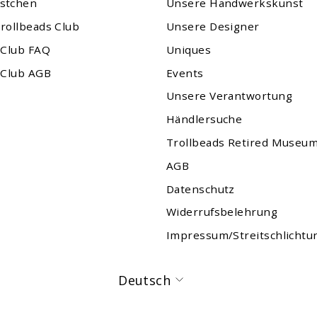
stchen
Unsere Handwerkskunst
rollbeads Club
Unsere Designer
 Club FAQ
Uniques
 Club AGB
Events
Unsere Verantwortung
Händlersuche
Trollbeads Retired Museu
AGB
Datenschutz
Widerrufsbelehrung
Impressum/Streitschlichtu
Sprache
Deutsch