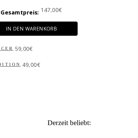
Price
147,00€
Gesamtpreis:
IN DEN WARENKORB
Price
59,00€
ACER
Price
49,00€
DITION
Derzeit beliebt: