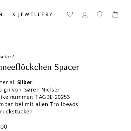
EINLOGGEN
SUCHE
EI
N
X JEWELLERY
seite
/
hneeflöckchen Spacer
terial:
Silber
sign von: Søren Nielsen
rtikelnummer: TAGBE-20253
mpatibel mit allen Trollbeads
muckstücken
maler
,00