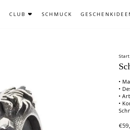
S
CLUB ❤
SCHMUCK
GESCHENKIDEE
Start
Sc
• Ma
• De
• A
• Ko
Sch
Nor
€59