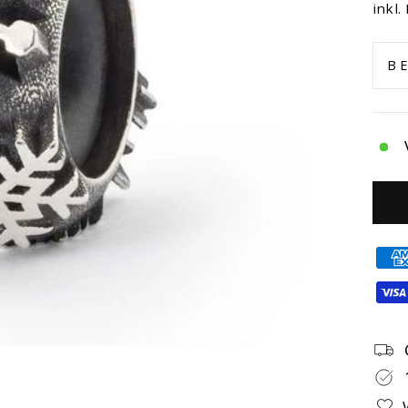
Prei
inkl.
B