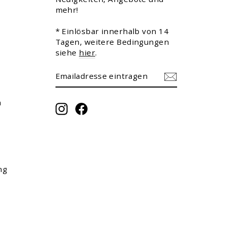
mehr!
* Einlösbar innerhalb von 14
Tagen, weitere Bedingungen
siehe
hier
.
EMAILADRESSE
ABONNIEREN
EINTRAGEN
m
Instagram
Facebook
ng