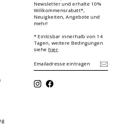
Newsletter und erhalte 10%
Willkommensrabatt*,
Neuigkeiten, Angebote und
mehr!
* Einlösbar innerhalb von 14
Tagen, weitere Bedingungen
siehe
hier
.
EMAILADRESSE
ABONNIEREN
EINTRAGEN
m
Instagram
Facebook
ng