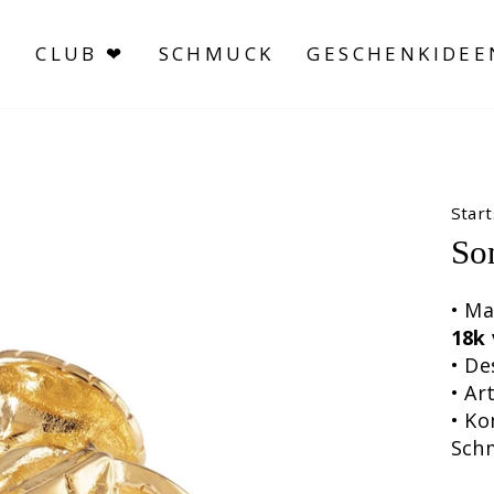
S
CLUB ❤
SCHMUCK
GESCHENKIDEE
Start
So
• Ma
18k
• De
• A
• Ko
Sch