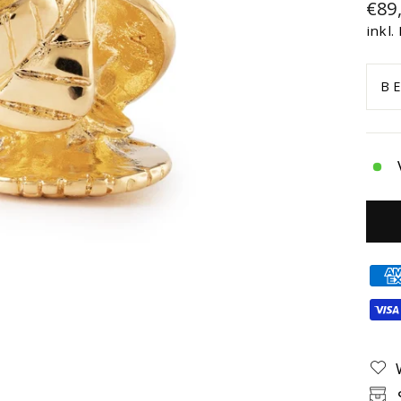
Nor
€89
Prei
inkl.
B