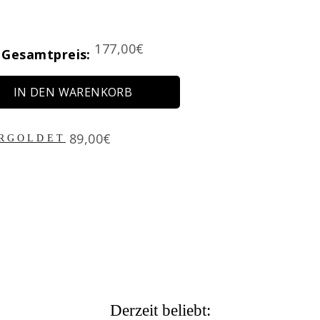
Price
177,00€
Gesamtpreis:
IN DEN WARENKORB
Price
89,00€
ERGOLDET
Derzeit beliebt: