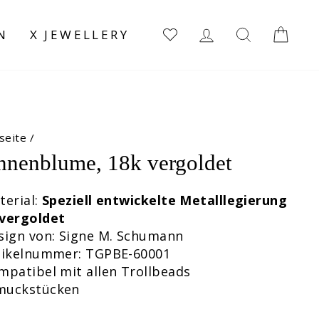
EINLOGGEN
SUCHE
EI
N
X JEWELLERY
seite
/
nnenblume, 18k vergoldet
terial:
Speziell entwickelte Metalllegierung
 vergoldet
sign von: Signe M. Schumann
rtikelnummer: TGPBE-60001
mpatibel mit allen Trollbeads
muckstücken