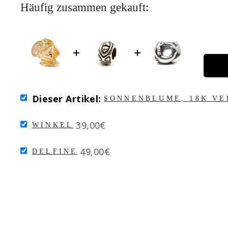
Häufig zusammen gekauft:
SELECT
Dieser Artikel:
SONNENBLUME, 18K V
SONNENBLUME,
18K
SELECT
Price
VERGOLDET
39,00€
WINKEL
WINKEL
FOR
FOR
BUNDLE
SELECT
Price
BUNDLE
49,00€
DELFINE
DELFINE
FOR
BUNDLE