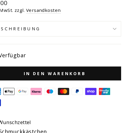
maler
,00
s
 MwSt. zzgl.
Versandkosten
ESCHREIBUNG
Verfügbar
IN DEN WARENKORB
Wunschzettel
Schmuckkästchen