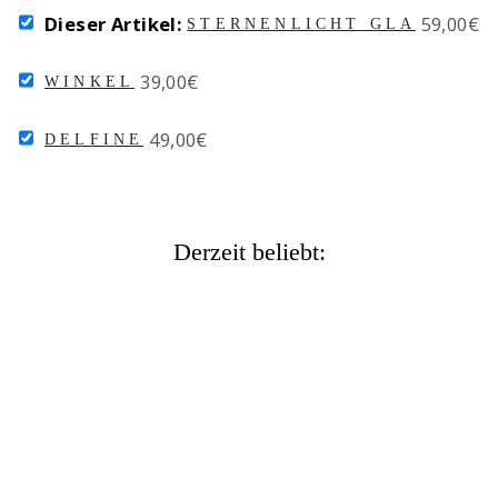
SELECT
Price
Dieser Artikel:
59,00€
STERNENLICHT GLASBEAD
STERNENLICHT
GLASBEAD
SELECT
Price
39,00€
FOR
WINKEL
WINKEL
BUNDLE
FOR
SELECT
Price
49,00€
BUNDLE
DELFINE
DELFINE
FOR
BUNDLE
Derzeit beliebt:
STERNENLICHT