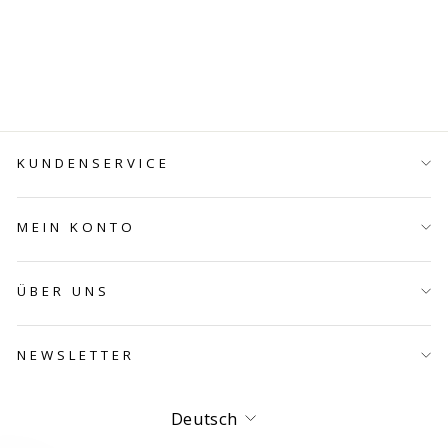
GLASBEAD
€59,00
KUNDENSERVICE
MEIN KONTO
ÜBER UNS
NEWSLETTER
Sprache
Deutsch