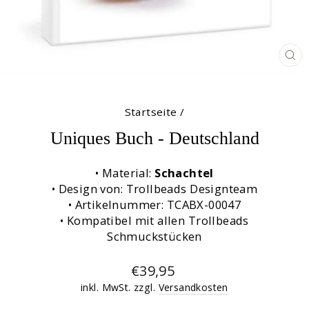
SC
ES
Startseite
/
Uniques Buch - Deutschland
• Material:
Schachtel
• Design von: Trollbeads Designteam
• Artikelnummer: TCABX-00047
• Kompatibel mit allen Trollbeads
Schmuckstücken
Normaler
€39,95
Preis
inkl. MwSt. zzgl.
Versandkosten