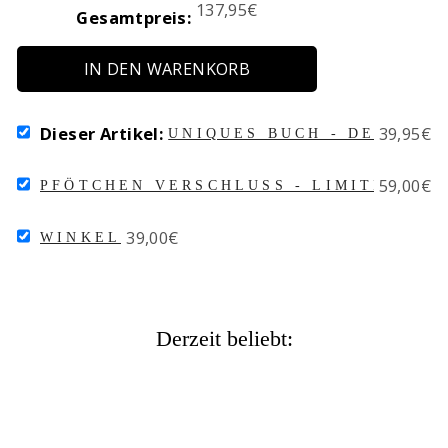
Price
137,95€
Gesamtpreis:
IN DEN WARENKORB
SELECT
Price
Dieser Artikel:
39,95€
UNIQUES BUCH - DEUTSCH
UNIQUES
BUCH
SELECT
Price
59,00€
-
PFÖTCHEN VERSCHLUSS - LIMITIERTER
PFÖTCHEN
DEUTSCHLAND
VERSCHLUSS
FOR
SELECT
Price
39,00€
-
BUNDLE
WINKEL
WINKEL
LIMITIERTER
FOR
BLACK
BUNDLE
FRIDAY
VERSCHLUSS
2023
Derzeit beliebt:
FOR
BUNDLE