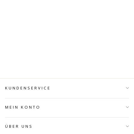
UNIQUES BUCH
-
DEUTSCHLAND
€39,95
KUNDENSERVICE
MEIN KONTO
ÜBER UNS