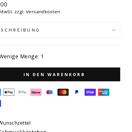
maler
,00
s
 MwSt. zzgl.
Versandkosten
ESCHREIBUNG
Wenige Menge: 1
IN DEN WARENKORB
Wunschzettel