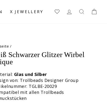
EINLOGGEN
SUCHE
EI
N
X JEWELLERY
seite
/
iß Schwarzer Glitzer Wirbel
ique
terial:
Glas und Silber
sign von: Trollbeads Designer Group
rtikelnummer: TGLBE-20029
mpatibel mit allen Trollbeads
muckstücken