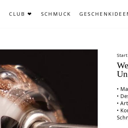
S
CLUB ❤
SCHMUCK
GESCHENKIDEE
Start
We
Un
• Ma
• De
• A
• Ko
Sch