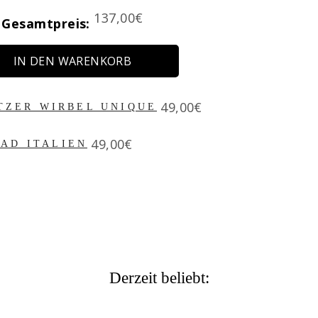
Price
137,00€
Gesamtpreis:
IN DEN WARENKORB
Price
49,00€
TZER WIRBEL UNIQUE
Price
49,00€
AD ITALIEN
Derzeit beliebt: