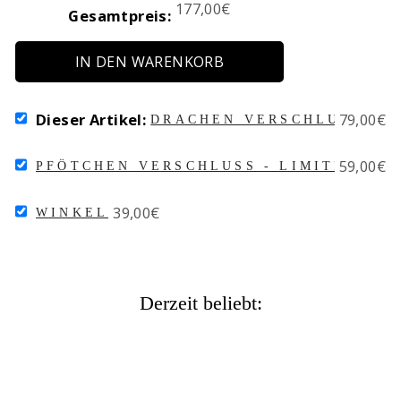
Price
177,00€
Gesamtpreis:
IN DEN WARENKORB
SELECT
Price
Dieser Artikel:
79,00€
DRACHEN VERSCHLUSS
DRACHEN
VERSCHLUSS
SELECT
Price
59,00€
FOR
PFÖTCHEN VERSCHLUSS - LIMITIERTER
PFÖTCHEN
BUNDLE
VERSCHLUSS
SELECT
Price
39,00€
-
WINKEL
WINKEL
LIMITIERTER
FOR
BLACK
BUNDLE
FRIDAY
VERSCHLUSS
2023
Derzeit beliebt:
FOR
BUNDLE