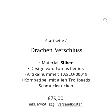
SC
ES
Startseite
/
Drachen Verschluss
• Material:
Silber
• Design von: Tomas Cenius
• Artikelnummer: TAGLO-00019
• Kompatibel mit allen Trollbeads
Schmuckstücken
Normaler
€79,00
Preis
inkl. MwSt. zzgl.
Versandkosten