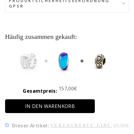
PRODUKTSICHERHEITSVERORDNUNG
GPSR
Häufig zusammen gekauft:
Price
157,00€
Gesamtpreis:
IN DEN WARENKORB
SELECT
Price
Dieser Artikel:
69,00€
VERZAUBERTE LIBELLE
VERZAUBERTE