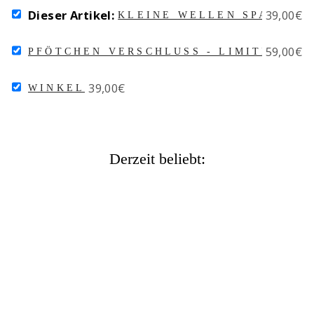
SELECT
Price
Dieser Artikel:
39,00€
KLEINE WELLEN SPACER
KLEINE
WELLEN
SELECT
Price
59,00€
SPACER
PFÖTCHEN VERSCHLUSS - LIMITIERTER
PFÖTCHEN
FOR
VERSCHLUSS
BUNDLE
SELECT
Price
39,00€
-
WINKEL
WINKEL
LIMITIERTER
FOR
BLACK
BUNDLE
FRIDAY
VERSCHLUSS
2023
Derzeit beliebt:
FOR
BUNDLE
KLEINE WELLEN